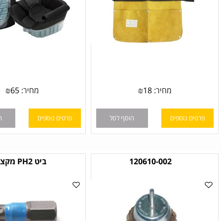
מחיר:
18
₪
מחיר:
65
₪
ם נוספים
הוסף לסל
פרטים נוספים
הוסף לס
120610-002
ביט PH2 מקצועי